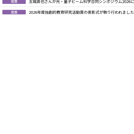
玉城直也さんが光・量子ビーム科学合同シンポジウム2026
受賞
2026年度独創的教育研究活動賞の表彰式が執り行われました
受賞
インタラクティブ講演会2026を開催しました
活動報告
就活セミナーを開催しました
活動報告
国内・海外研修
研究室ローテーション
Domestic & International
Laboratory Rotation
Internship