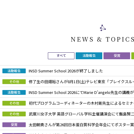
NEWS & TOPIC
すべて
活動報告
受賞
INSD Summer School 2026が終了しました
活動報告
修了生の田畑裕さんが8月1日(土)テレビ東京「ブレイクス
その他
INSD Summer School 2026にてMarie D’angelo先生
活動報告
初代プログラムコーディネーターの木村剛先生によるセミナ
その他
武庫川女子大学 英語グローバル学科主催講演会にて飯島賢
その他
太田朝貴さんが第26回日本蛋白質科学会年会にてポスター
受賞