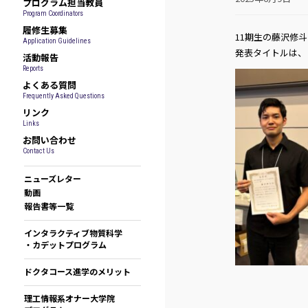
プログラム担当教員
Program Coordinators
履修生募集
11期生の藤沢修
Application Guidelines
発表タイトルは、
活動報告
Reports
よくある質問
Frequently Asked Questions
リンク
Links
お問い合わせ
Contact Us
ニューズレター
動画
報告書等一覧
インタラクティブ物質科学
・カデットプログラム
ドクタコース進学のメリット
理工情報系オナー大学院