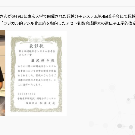
斗さんが6月9日に東京大学で開催された超越分子システム第4回若手会にて超
「ラジカル的アシル化反応を指向したアセト乳酸合成酵素の遺伝子工学的改