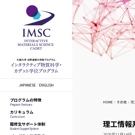
JAPANESE
ENGLISH
プログラムの特徴
HOME
その他
理
Program Features
カリキュラム
Curriculum
理工情報
履修生サポート体制
Student Support System
2025年11月14日