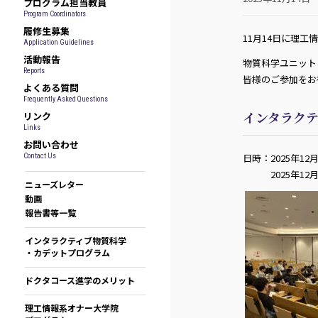
プログラム担当教員
Program Coordinators
履修生募集
11月14日に理
Application Guidelines
活動報告
物質科学ユニット
Reports
皆様のご参加をお
よくある質問
Frequently Asked Questions
インタラク
リンク
Links
お問い合わせ
日時：2025年12
Contact Us
2025年12月1
ニューズレター
動画
報告書等一覧
インタラクティブ物質科学
・カデットプログラム
ドクタコース進学のメリット
理工情報系オナー大学院