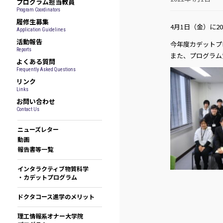
プログラム担当教員
Program Coordinators
履修生募集
4月1日（金）に
Application Guidelines
活動報告
今年度カデットプ
Reports
また、プログラム
よくある質問
Frequently Asked Questions
リンク
Links
お問い合わせ
Contact Us
ニューズレター
動画
報告書等一覧
インタラクティブ物質科学
・カデットプログラム
ドクタコース進学のメリット
理工情報系オナー大学院