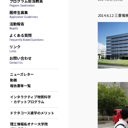
プログラム担当教員
Program Coordinators
履修生募集
2014.6.12
Application Guidelines
活動報告
Reports
よくある質問
Frequently Asked Questions
リンク
Links
お問い合わせ
Contact Us
ニューズレター
動画
報告書等一覧
インタラクティブ物質科学
・カデットプログラム
ドクタコース進学のメリット
理工情報系オナー大学院