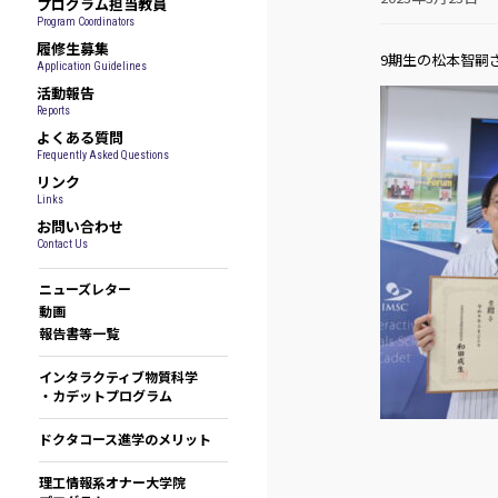
プログラム担当教員
Program Coordinators
履修生募集
9期生の松本智嗣
Application Guidelines
活動報告
Reports
よくある質問
Frequently Asked Questions
リンク
Links
お問い合わせ
Contact Us
ニューズレター
動画
報告書等一覧
インタラクティブ物質科学
・カデットプログラム
ドクタコース進学のメリット
理工情報系オナー大学院