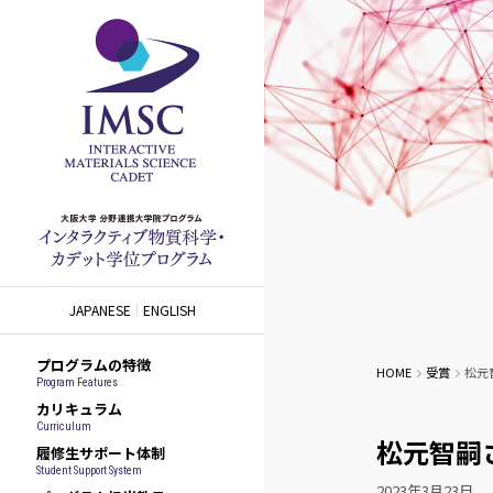
JAPANESE
ENGLISH
プログラムの特徴
HOME
受賞
松元
Program Features
カリキュラム
Curriculum
松元智嗣
履修生サポート体制
Student Support System
2023年3月23日