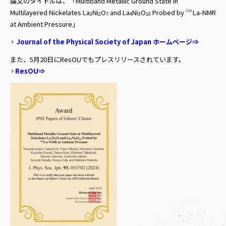
論文のタイトルは、「Multiband Metallic Ground State in
Multilayered Nickelates La
Ni
O
and La
Ni
O
Probed by
La-NMR
139
3
2
7
4
3
10
at Ambient Pressure」
Journal of the Physical Society of Japan ホームページ⇒
また、5月20日にResOUでもプレスリリースされています。
ResOU⇒