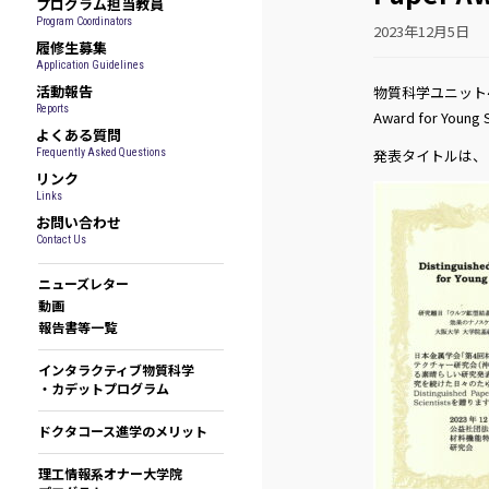
プログラム担当教員
Program Coordinators
2023年12月5日
履修生募集
Application Guidelines
活動報告
物質科学ユニット4
Reports
Award for You
よくある質問
発表タイトルは、
Frequently Asked Questions
リンク
Links
お問い合わせ
Contact Us
ニューズレター
動画
報告書等一覧
インタラクティブ物質科学
・カデットプログラム
ドクタコース進学のメリット
理工情報系オナー大学院