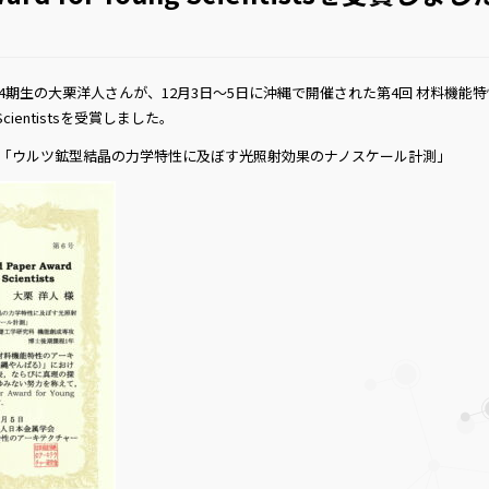
期生の大栗洋人さんが、12月3日～5日に沖縄で開催された第4回 材料機能特性のアーキ
ng Scientistsを受賞しました。
「ウルツ鉱型結晶の力学特性に及ぼす光照射効果のナノスケール計測」