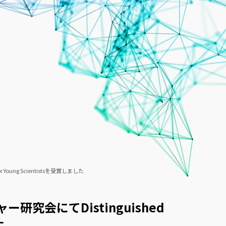
oung Scientistsを受賞しました
究会にてDistinguished
た