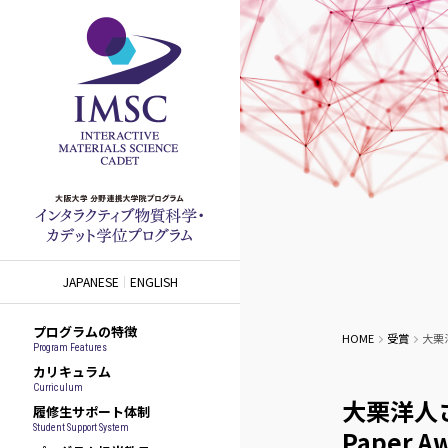
JAPANESE
ENGLISH
プログラムの特徴
HOME
受賞
大栗洋
Program Features
カリキュラム
Curriculum
大栗洋人さ
履修生サポート体制
Student Support System
Paper A