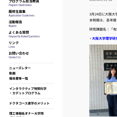
プログラム担当教員
Program Coordinators
履修生募集
3月24日に大阪
Application Guidelines
本制度は、各年度
活動報告
Reports
研究課題名：「有
よくある質問
Frequently Asked Questions
大阪大学理学研
リンク
Links
お問い合わせ
Contact Us
ニューズレター
動画
報告書等一覧
インタラクティブ物質科学
・カデットプログラム
ドクタコース進学のメリット
理工情報系オナー大学院