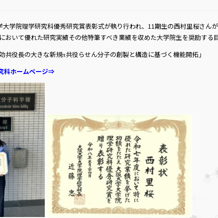
大学大学院理学研究科優秀研究賞表彰式が執り行われ、11期生の西村里桜さん
において優れた研究実績その他特筆すべき業績を収めた大学院生を奨励する目
効共役長の大きな新規π共役らせん分子の創製と構造に基づく機能開拓」
究科ホームページ⇒