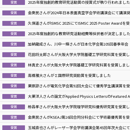
2025年度独創的教育研究活動賞の授賞式が執り行われました
受賞
金庚民さんが2024年日本表面真空学会学術講演会にて講演
受賞
久保遥さんがISMSC 2025にてISMSC 2025 Poster Awar
受賞
2025年度独創的な教育研究活動経費等採択者が決定しまし
受賞
加納龍成さん、川中一輝さんが日本化学会第105回春季年会（
受賞
花田将太郎さんが大阪大学大学院基礎工学研究科賞を受賞し
受賞
林真史さんが大阪大学大学院基礎工学研究科賞を受賞しまし
受賞
高橋雅大さんが∑国際研究奨励賞を受賞しました
受賞
栗原諒さんが電気化学会第92回大会にて優秀学生講演賞を
受賞
大栗洋人さんの論文がApplied Physics LettersのFeatured
受賞
栫昌孝さんが大阪大学大学院理学研究科優秀研究賞を受賞し
受賞
金庚民さんがKSEAJ第16回合同分科会にて学術最優秀賞を
受賞
玉城直也さんがレーザー学会学術講演会第45回年次大会に
受賞