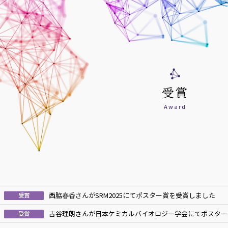
受賞
Award
西脇春香さんがSRM2025にてポスター賞を受賞しました
受賞
古谷理朗さんが日本ケミカルバイオロジー学会にてポスター
受賞