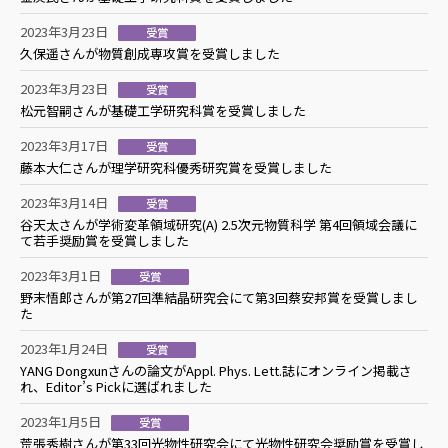
2023年3月23日
受賞
久保遥さんが物質創成専攻賞を受賞しました
2023年3月23日
受賞
松元智嗣さんが基礎工学研究科賞を受賞しました
2023年3月17日
受賞
藤本大仁さんが理学研究科優秀研究賞を受賞しました
2023年3月14日
受賞
谷天太さんが学術変革領域研究(A) 2.5次元物質科学 第4回領域会議に
て若手奨励賞を受賞しました
2023年3月1日
受賞
野末悟郎さんが第27回準結晶研究会にて第3回蔡安邦賞を受賞しまし
た
2023年1月24日
受賞
YANG Dongxunさんの論文がAppl. Phys. Lett.誌にオンライン掲載さ
れ、Editor’s Pickに選ばれました
2023年1月5日
受賞
荒張秀樹さんが第33回光物性研究会にて光物性研究会奨励賞を受賞し