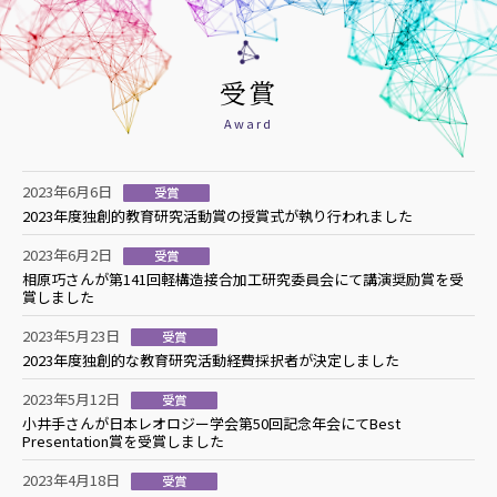
受賞
Award
2023年6月6日
受賞
2023年度独創的教育研究活動賞の授賞式が執り行われました
2023年6月2日
受賞
相原巧さんが第141回軽構造接合加工研究委員会にて講演奨励賞を受
賞しました
2023年5月23日
受賞
2023年度独創的な教育研究活動経費採択者が決定しました
2023年5月12日
受賞
小井手さんが日本レオロジー学会第50回記念年会にてBest
Presentation賞を受賞しました
2023年4月18日
受賞