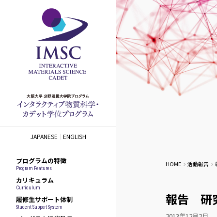
JAPANESE
ENGLISH
プログラムの特徴
HOME
活動報告
Program Features
カリキュラム
Curriculum
報告 研
履修生サポート体制
Student Support System
2013年12月2日