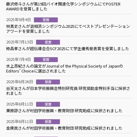
藤沢修斗さんが第19回バイオ関連化学シンポジウムにてPOSTER
AWARDを受賞しました
2025年9月4日
受賞
林真史さんが混相流シンポジウム2025にてベストプレゼンテーション
アワードを受賞しました
2025年7月13日
受賞
栫昌孝さんが超伝導会合SCF2025にて学生優秀発表賞を受賞しました
2025年7月4日
受賞
水上昂紀さんの論文がJournal of the Physical Society of Japanの
Editors’ Choiceに選出されました
2025年6月26日
受賞
谷天太さんが日本学術振興会特別研究員 研究奨励金特別手当に採択さ
れました
2025年6月11日
受賞
栗原諒さんが村田学術振興・教育財団 研究助成に採択されました
2025年6月11日
受賞
金庚民さんが村田学術振興・教育財団 研究助成に採択されました