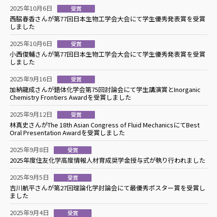
2025年10月6日
受賞
西脇春香さんが第77回日本生物工学会大会にて学生優秀発表賞を受賞
しました
2025年10月6日
受賞
小西俊輔さんが第77回日本生物工学会大会にて学生優秀発表賞を受賞
しました
2025年9月16日
受賞
加納龍成さんが錯体化学会第75回討論会にて学生講演賞とInorganic
Chemistry Frontiers Awardを受賞しました
2025年9月12日
受賞
林真史さんがThe 18th Asian Congress of Fluid MechanicsにてBest
Oral Presentation Awardを受賞しました
2025年9月8日
受賞
2025年度住友化学高度情報人材育成奨学金授与式が執り行われました
2025年9月5日
受賞
吉川航平さんが第27回理論化学討論会にて最優秀ポスター賞を受賞し
ました
2025年9月4日
受賞